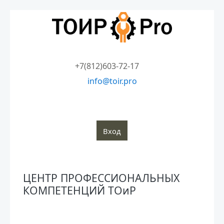
Перейти к основному содержанию
+7(812)603-72-17
info@toir.pro
О компании
Аудит
Консалтинг
Тренинги
Стандарты
Глоссарий
Медиатека
Вход
Блоки
ЦЕНТР ПРОФЕССИОНАЛЬНЫХ
КОМПЕТЕНЦИЙ ТОиР
Блоки
Книга
Печатать книгу