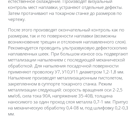
естественное охлаж­дение. Производят визуальный
контроль мест наплавки, устраняют отдельные дефекты.
Затем протачивают на токарном станке до размеров по
чертежу.
После этого производят окончательный контроль как по
размерам, так и по поверхности наплавки (возможны
возникновение трещин и отслоения на­плавленного слоя).
Рекомендуется проводить ультразвуковую дефектоскопию
наплавленных шеек. При большом износе ось подвергают
меттализации напылением с последующей механической
обработкой. Для напыления посадочной поверхности
применяют проволоку У7, У10,У11 диаметром 1,2-1,8 мм.
Напыление производят металлизационным пистолетом,
закрепленном в суппорте токарного станка. Режим
металлизации следующий: скорость вращения оси 2-2,5
мм/об, сила тока 90А, напряжение 35-40В,
толщина
наносимого за один проход слоя металла 0,7-1 мм. Припус
на механическую обработку 0,4-08 м, под шлифовку 0,2-0,
мм.