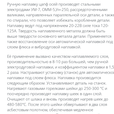
Ручную наплавку цапф осей производят стальными
электродами УМ-7, ОММ-5,Ун-250, рассредоточенными
валиками, направленных параллельной оси детали, а такж
по спирали, что позволяет избежать коробления детали.
Наплавку ведут под напряжением 20-22В силе тока 120-
125А. Твердость наплавленного металла должна быть
выше твердости основного металла детали. Применяется
также восстановление оси автоматической наплавкой под
слоем флюса и вибродуговой наплавкой.
Её применение вызвано качеством наплавляемого слоя,
производительностью в 8-10 раз большей, чем ручной
электродуговой наплавки, и коэффициентом наплавки в 1,5
2 раза. Настраивают установку (станок) для автоматическо
наплавки под слоем флюса. Наплавка производится
следующим образом. Устанавливают деталь на станок.
Нагревают газовыми горелками шейки до 250-300 °С и
поочередно производят наплавку шеек в один слой.
Очищают от шлака и вновь производят нагрев шеек до
480-580°С. После этого шейки обвертывают в два слоя
асбестовым полотном, обеспечивая медленное