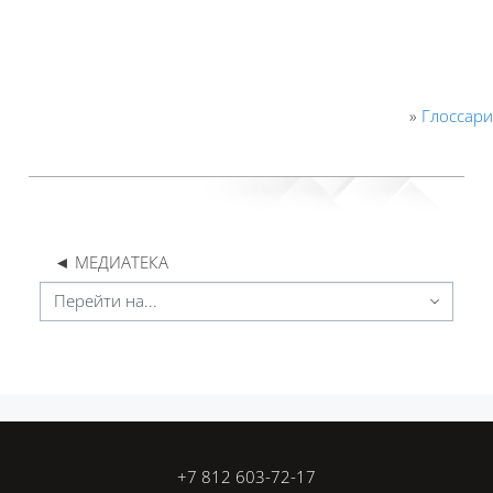
»
Глоссар
◄ МЕДИАТЕКА
Перейти на...
Блоки
Блоки
+7 812 603-72-17