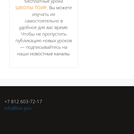
бесплатные уроки
ШКОЛЫ ТОИР
. Вы можете
изучать их
самостоятельно в
удобное для вас время.
Блоки
Чтобы не пропустить
публикацию новых уроков
— подписывайтесь на
наши
новостные каналы.
Блоки
+7 812 603-72-17
info@toir.pro