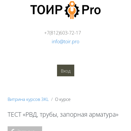
Перейти к основному содержанию
+7(812)603-72-17
info@toir.pro
О компании
Аудит
Консалтинг
Тренинги
Стандарты
Глоссарий
Медиатека
Вход
Блоки
Витрина курсов 3KL
О курсе
ТЕСТ «РВД, трубы, запорная арматура»
Блоки