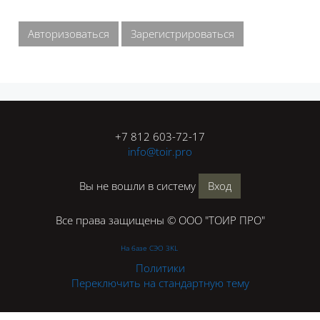
Авторизоваться
Зарегистрироваться
Блоки
Блоки
+7 812 603-72-17
info@toir.pro
Вы не вошли в систему
Вход
Все права защищены © ООО "ТОИР ПРО"
На базе СЭО 3KL
Политики
Переключить на стандартную тему