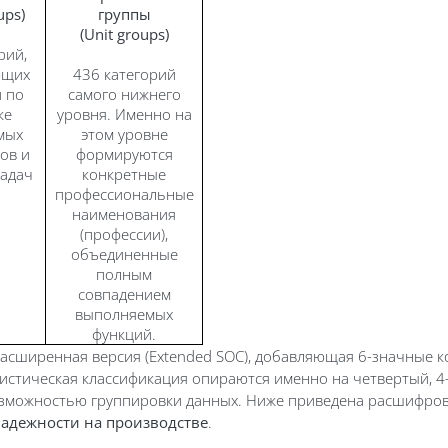
ups)
группы
(Unit groups)
рий,
ющих
436 категорий
 по
самого нижнего
ке
уровня. Именно на
мых
этом уровне
ов и
формируются
адач
конкретные
профессиональные
наименования
(профессии),
объединенные
полным
совпадением
выполняемых
функций.
асширенная версия (Extended SOC), добавляющая 6-значные ко
стическая классификация опираются именно на четвертый, 4-з
озможностью группировки данных. Ниже приведена расшифров
 надежности на производстве
.