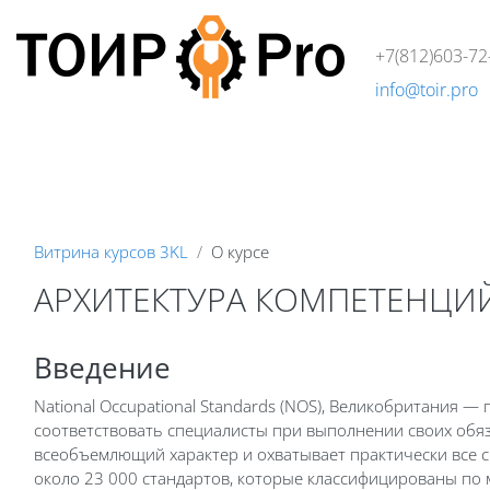
Перейти к основному содержанию
+7(812)603-72
info@toir.pro
О компании
Аудит
Консалтинг
Тренинги
Стандарт
Блоки
Витрина курсов 3KL
О курсе
АРХИТЕКТУРА КОМПЕТЕНЦИЙ
Блоки
Введение
National Occupational Standards (NOS), Великобритания
соответствовать специалисты при выполнении своих обяз
всеобъемлющий характер и охватывает практически все с
около 23 000 стандартов, которые классифицированы по 