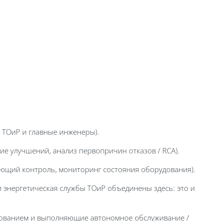
б ТОиР и главные инженеры).
ание улучшений, анализ первопричин
отказ
ов / RCA).
ающий контроль, мониторинг состояния оборудования).
 энергетическая службы ТОиР объединены здесь: это и
дованием и выполняющие автономное обслуживание /