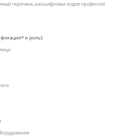
лный перечень расшифровки кодов профессий
фикации* и роль):
 лица
рата
в
оборудования