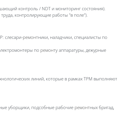
шающий контроль / NDT и мониторинг состояния).
труда, контролирующие работы "в поле").
: слесари-
ремонт
ники, наладчики, специалисты по
 электромонтеры по
ремонт
у аппаратуры, дежурные
хнологических линий, которые в рамках TPM выполняют
ьные уборщики, подсобные рабочие
ремонт
ных бригад,