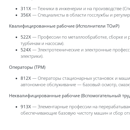
311X
— Техники в инженерии и на производстве (Сп
356X
— Специалисты в области госслужбы и регулиро
Квалифицированные рабочие (Исполнители ТОиР)
522X
— Профессии по металлообработке, сборке и
турбинам и насосам).
524X
— Электротехнические и электронные професс
электрики).
Операторы (TPM)
812X
— Операторы стационарных установок и машин
автономное обслуживание — базовый осмотр, смазку
Неквалифицированные рабочие (Вспомогательный тру
913X
— Элементарные профессии на перерабатываю
обеспечивающие базовую чистоту машин и сбор отхо