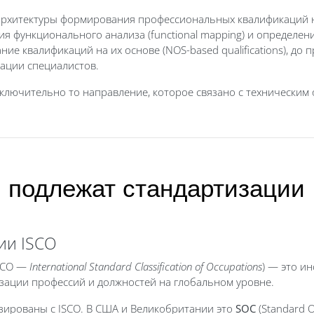
 архитектуры формирования профессиональных квалификаций 
ия функционального анализа (functional mapping) и определ
ие квалификаций на их основе (NOS-based qualifications), до
кации специалистов.
ключительно то направление, которое связано с техническим
 подлежат стандартизации
ии ISCO
SCO —
International Standard Classification of Occupations
) — это и
изации профессий и должностей на глобальном уровне.
изированы с
ISCO
. В США и Великобритании это
SOC
(Standard O