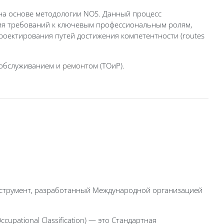
на основе методологии NOS. Данный процесс
ения требований к ключевым профессиональным ролям,
 проектирования путей достижения компетентности (routes
 обслуживанием и
ремонт
ом (ТОиР).
нструмент, разработанный Международной организацией
ccupational Classification) — это Стандартная