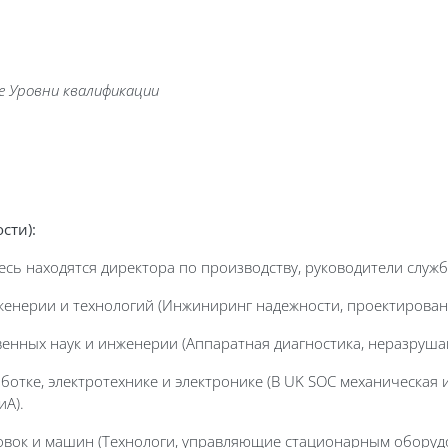
е Уровни квалификации
сти):
есь находятся директора по производству, руководители служ
инженерии и технологий (Инжиниринг надежности, проектиров
твенных наук и инженерии (Аппаратная диагностика, неразруш
тке, электротехнике и электронике (В UK SOC механическая и
иА).
ановок и машин (Технологи, управляющие стационарным обору