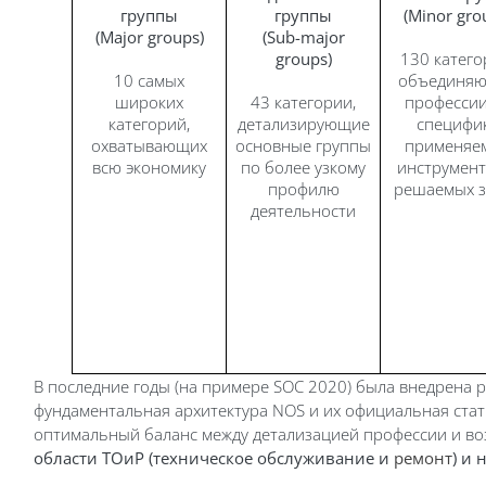
группы
группы
(Minor gro
(Major groups)
(Sub-major
groups)
130 катего
10 самых
объединя
широких
43 категории,
профессии
категорий,
детализирующие
специфи
охватывающих
основные группы
применяе
всю экономику
по более узкому
инструмент
профилю
решаемых з
деятельности
В последние годы (на примере SOC 2020) была внедрена р
фундаментальная архитектура NOS и их официальная стати
оптимальный баланс между детализацией профессии и в
области ТОиР (техническое обслуживание и
ремонт
) и