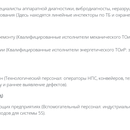
ециалисты аппаратной диагностики, вибродиагносты, неразру
вания (Здесь находятся линейные инспекторы по ТБ и охране 
ремонт
у (Квалифицированные исполнители механического ТОиР
ии (Квалифицированные исполнители энергетического ТОиР:
 (Технологический персонал: операторы НПС, конвейеров, те
 и раннее выявление дефектов).
д)
щих предприятиях (Вспомогательный персонал: индустриал
дов для системы 5S).