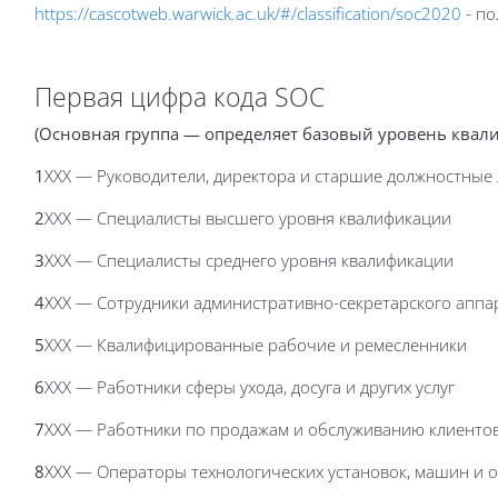
https://cascotweb.warwick.ac.uk/#/classification/soc2020
- по
Первая цифра кода SOC
(Основная группа — определяет базовый уровень квали
1
XXX — Руководители, директора и старшие должностные
2
XXX — Специалисты высшего уровня квалификации
3
XXX — Специалисты среднего уровня квалификации
4
XXX — Сотрудники административно-секретарского аппа
5
XXX — Квалифицированные рабочие и ремесленники
6
XXX — Работники сферы ухода, досуга и других услуг
7
XXX — Работники по продажам и обслуживанию клиенто
8
XXX — Операторы технологических установок, машин и 