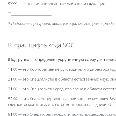
9
XXX — Неквалифицированные рабочие и служащие.
```__________________________
* Подробнее про уровни квалификации мы говорим в раздел
Вторая цифра кода SOC
(Подгруппа — определяет укрупненную сферу деятельно
1
1
XX — это Корпоративные руководители и директора (Зд
2
1
XX — это Специалисты в области естественных наук, 
3
1
XX — это Специалисты среднего звена в области естес
5
2
XX — это Квалифицированные рабочие по металлообрабо
слесари-
ремонт
ники, и электромонтеры, и наладчики КИП
8
1
XX — это Операторы технологических процессов, уст