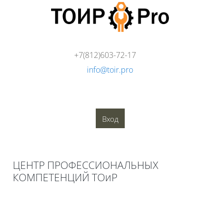
Перейти к основному содержанию
+7(812)603-72-17
info@toir.pro
О компании
Аудит
Консалтинг
Тренинги
Стандарты
Глоссарий
Медиатека
Вход
Блоки
ЦЕНТР ПРОФЕССИОНАЛЬНЫХ
КОМПЕТЕНЦИЙ ТОиР
Блоки
Книга
Печатать книгу
(Открывается в новом окне)