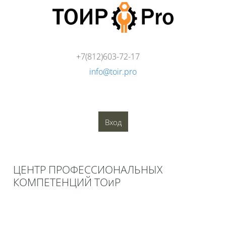
Перейти к основному содержанию
+7(812)603-72-17
info@toir.pro
О компании
Аудит
Консалтинг
Тренинги
Стандарты
Глоссарий
Медиатека
Вход
Блоки
ЦЕНТР ПРОФЕССИОНАЛЬНЫХ
КОМПЕТЕНЦИЙ ТОиР
Блоки
Книга
Печатать книгу
(Открывается в новом окне)