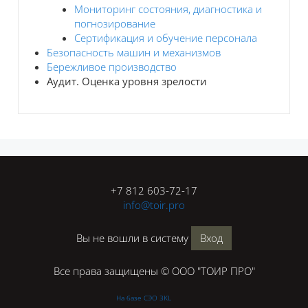
Мониторинг состояния, диагностика и
погнозирование
Сертификация и обучение персонала
Безопасность машин и механизмов
Бережливое производство
Аудит. Оценка уровня зрелости
Блоки
+7 812 603-72-17
info@toir.pro
Вы не вошли в систему
Вход
Все права защищены © ООО "ТОИР ПРО"
На базе СЭО 3KL