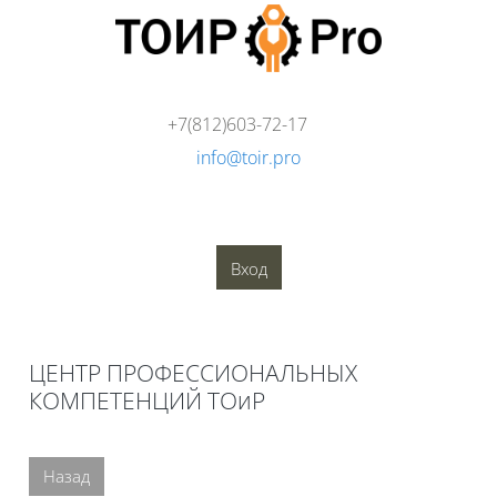
Перейти к основному содержанию
+7(812)603-72-17
info@toir.pro
О компании
Аудит
Консалтинг
Тренинги
Стандарты
Глоссарий
Медиатека
Вход
Блоки
ЦЕНТР ПРОФЕССИОНАЛЬНЫХ
КОМПЕТЕНЦИЙ ТОиР
Блоки
Назад