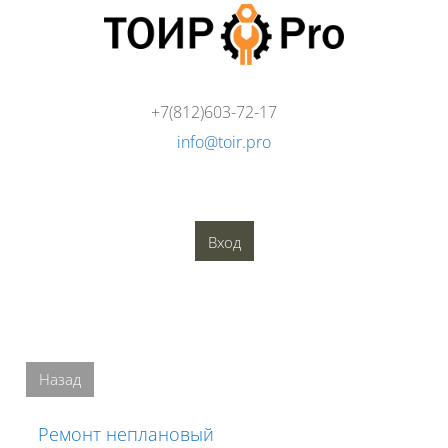
Перейти к основному содержанию
+7(812)603-72-17
info@toir.pro
О компании
Аудит
Консалтинг
Тренинги
Стандарты
Глоссарий
Медиатека
Вход
Блоки
Блоки
Назад
Ремонт неплановый