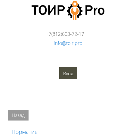
Перейти к основному содержанию
+7(812)603-72-17
info@toir.pro
О компании
Аудит
Консалтинг
Тренинги
Стандарты
Глоссарий
Медиатека
Вход
Блоки
Блоки
Назад
Норматив