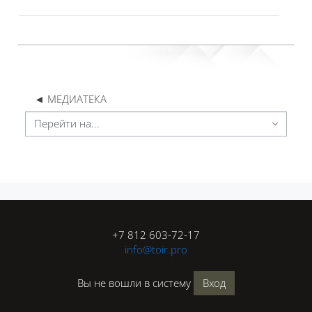
◄ МЕДИАТЕКА
Перейти на...
Блоки
Блоки
+7 812 603-72-17
info@toir.pro
Вы не вошли в систему
Вход