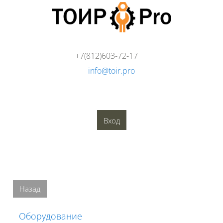
Перейти к основному содержанию
+7(812)603-72-17
info@toir.pro
О компании
Аудит
Консалтинг
Тренинги
Стандарты
Глоссарий
Медиатека
Вход
Блоки
Блоки
Назад
Оборудование