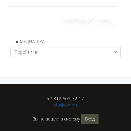
◄ МЕДИАТЕКА
Перейти на...
Блоки
Блоки
+7 812 603-72-17
info@toir.pro
Вы не вошли в систему
Вход