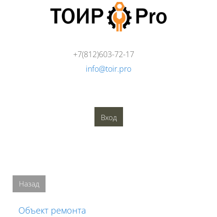
Перейти к основному содержанию
+7(812)603-72-17
info@toir.pro
О компании
Аудит
Консалтинг
Тренинги
Стандарты
Глоссарий
Медиатека
Вход
Блоки
Блоки
Назад
Объект ремонта