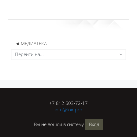
◄ МЕДИАТЕКА
Перейти на...
Блоки
Блоки
+7 812 603-72-17
info@toir.pro
Вы не вошли в систему
Вход