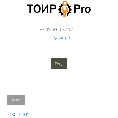
Перейти к основному содержанию
+7(812)603-72-17
info@toir.pro
О компании
Аудит
Консалтинг
Тренинги
Стандарты
Глоссарий
Медиатека
Вход
Блоки
Блоки
Назад
ISO 9001