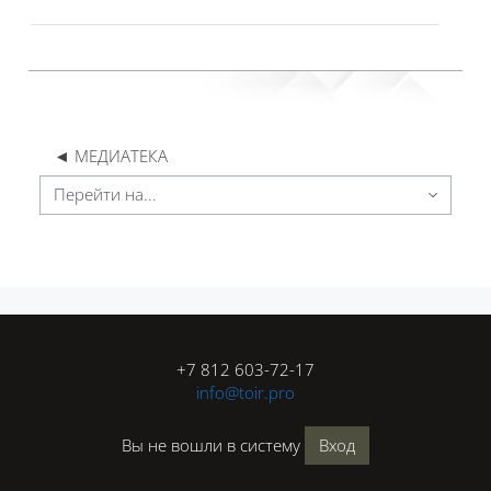
◄ МЕДИАТЕКА
Перейти на...
Блоки
Блоки
+7 812 603-72-17
info@toir.pro
Вы не вошли в систему
Вход