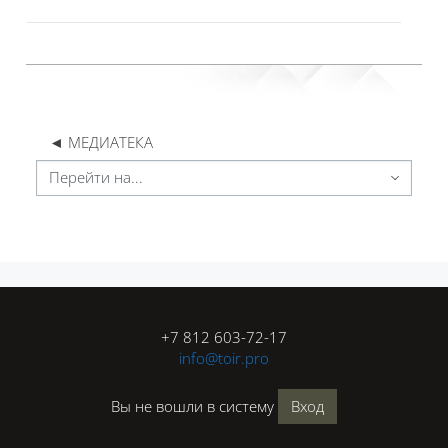
◄ МЕДИАТЕКА
Перейти на...
Блоки
Блоки
+7 812 603-72-17
info@toir.pro
Вы не вошли в систему
Вход