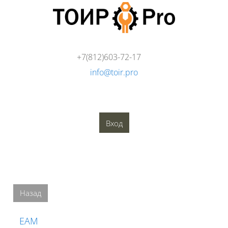
Перейти к основному содержанию
+7(812)603-72-17
info@toir.pro
О компании
Аудит
Консалтинг
Тренинги
Стандарты
Глоссарий
Медиатека
Вход
Блоки
Блоки
Назад
EAM