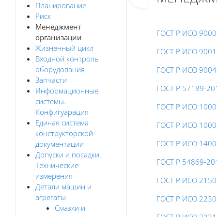
Планирование
Риск
Менеджмент
ГОСТ Р ИСО 9000
организации
Жизненный цикл
ГОСТ Р ИСО 9001
Входной контроль
оборудования
ГОСТ Р ИСО 9004
Запчасти
ГОСТ Р 57189-20
Информационные
системы.
ГОСТ Р ИСО 1000
Конфигуарация
Единая система
ГОСТ Р ИСО 1000
конструкторской
ГОСТ Р ИСО 1400
документации
Допуски и посадки.
ГОСТ Р 54869-20
Технические
измерения
ГОСТ Р ИСО 2150
Детали машин и
агрегаты
ГОСТ Р ИСО 2230
Смазки и