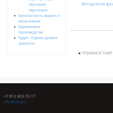
Методология фун
обучение
персонала
Безопасность машин и
механизмов
Бережливое
производство
Аудит. Оценка уровня
зрелости
◄ ТРЕНИНГИ ТОИР
Блоки
Блоки
+7 812 603-72-17
info@toir.pro