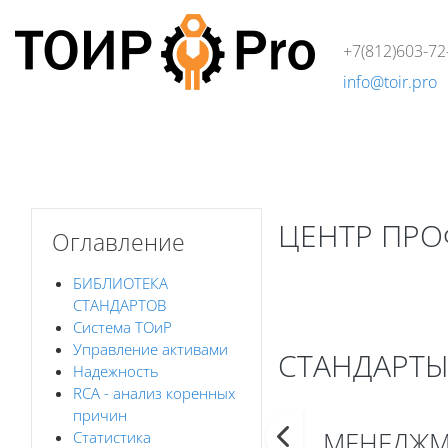
Перейти к основному содержанию
+7(812)603-72
info@toir.pro
О компании
Аудит
Консалтинг
Тренинги
Стандарт
Блоки
Блоки
Пропустить Оглавление
ЦЕНТР ПР
Оглавление
Блоки
БИБЛИОТЕКА
СТАНДАРТОВ
Книга
Печатать к
(Открывает
Система ТОиР
Управление активами
СТАНДАРТ
Надежность
RCA - анализ коренных
Требуемые условия 
причин
МЕНЕДЖМ
Статистика