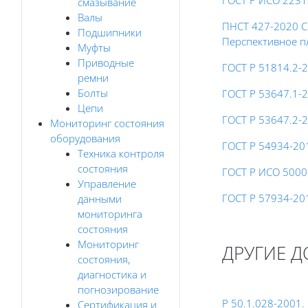
ГОСТ Р ИСО 2231
смазывание
Валы
ПНСТ 427-2020 С
Подшипники
Перспективное п
Муфты
Приводные
ГОСТ Р 51814.2-
ремни
Болты
ГОСТ Р 53647.1-2
Цепи
ГОСТ Р 53647.2-
Мониторинг состояния
оборудования
ГОСТ Р 54934-20
Техника контроля
состояния
ГОСТ Р ИСО 5000
Управление
ГОСТ Р 57934-20
данными
мониторинга
состояния
Мониторинг
ДРУГИЕ 
состояния,
диагностика и
погнозирование
Р 50.1.028-2001
Сертификация и