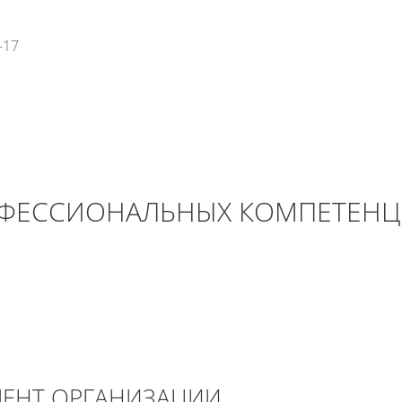
-17
ы
Глоссарий
Медиатека
ОФЕССИОНАЛЬНЫХ КОМПЕТЕНЦ
нигу
Печатать эту главу
ся в новом окне)
(Открывается в новом окне)
Ы
завершения
ЕНТ ОРГАНИЗАЦИИ