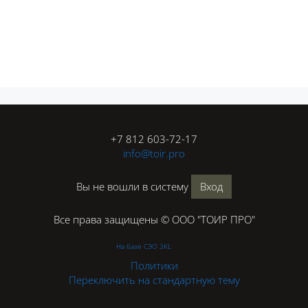
Блоки
+7 812 603-72-17
info@toir.pro
Вы не вошли в систему
Вход
Все права защищены © ООО "ТОИР ПРО"
На базе СЭО 3KL
Политики
Переключить на стандартную тему