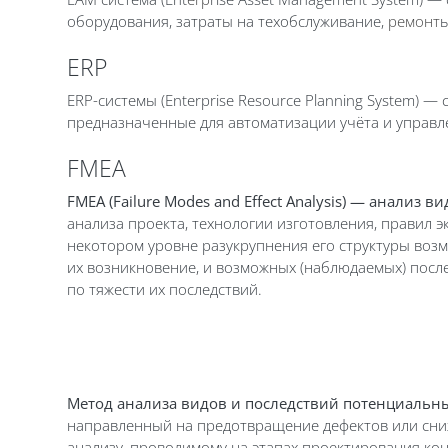
оборудования, затраты на техобслуживание,
ремонт
ы
ERP
ERP-системы (Enterprise Resource Planning System)
предназначенные для автоматизации учёта и управл
FMEA
FMEA (Failure Modes and Effect Analysis) — анализ 
анализа проекта, технологии изготовления, правил 
некотором уровне разукрупнения его структуры во
их возникновение, и возможных (наблюдаемых) посл
по тяжести их последствий.
Метод анализа видов и последствий потенциальны
направленный на предотвращение дефектов или сниж
анализу, проводимому на этапах проектирования ко