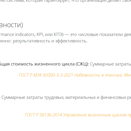
ию системы, которая гарантирует, что организация делает св
вности)
rmance indicators, KPI, или КПЭ) — это числовые показатели д
енно: результативность и эффективность.
 общая стоимость жизненного цикла (СЖЦ):
Суммарные затраты 
ГОСТ Р МЭК 60300-3-3-2021 Надежность в технике. 
:
Суммарные затраты трудовых, материальных и финансовых ре
ГОСТ Р 56136-2014 Управление жизненным циклом п