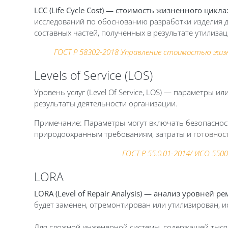
LCC (Life Cycle Cost) — стоимость жизненного цикла
исследований по обоснованию разработки изделия д
составных частей, полученных в результате утилизац
ГОСТ Р 58302-2018 Управление стоимостью жиз
Levels of Service (LOS)
Уровень услуг (Level Of Service, LOS) — параметры и
результаты деятельности организации.
Примечание: Параметры могут включать безопаснос
природоохранным требованиям,
затраты и
готовнос
ГОСТ Р 55.0.01-2014/ ИСО 55
LORA
LORA (Level of Repair Analysis) — анализ уровней р
будет заменен, отремонтирован или утилизирован, и
Для сложной инженерной системы, содержащей тысяч