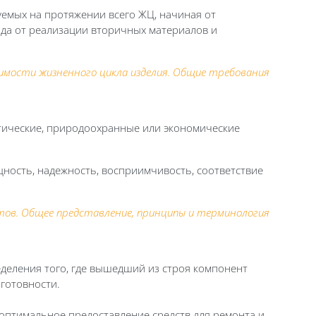
емых на протяжении всего ЖЦ, начиная от
ода от реализации вторичных материалов и
имости жизненного цикла изделия. Общие требования
тические, природоохранные или
экономические
щность,
надежность, восприимчивость, соответствие
ртов. Общее представление, принципы и терминология
еделения того, где вышедший из строя компонент
готовности.
оптимальное предоставление средств для ремонта и