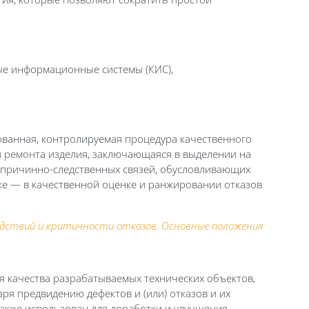
ные информационные системы (КИС),
анная, контролируемая процедура качественного
и
ремонт
а изделия, заключающаяся в выделении на
и причинно-следственных связей, обусловливающих
кже — в качественной оценке и ранжировании
отказ
ов
следствий и критичности отказов. Основные положения
 качества разрабатываемых технических объектов,
аря предвидению дефектов и (или)
отказ
ов и их
также использован для доработки и улучшения