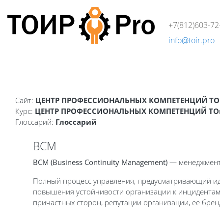
Перейти к основному содержанию
+7(812)603-72
info@toir.pro
О компании
Аудит
Консалтинг
Тренинги
Стандарт
Блоки
Сайт:
ЦЕНТР ПРОФЕССИОНАЛЬНЫХ КОМПЕТЕНЦИЙ ТО
Курс:
ЦЕНТР ПРОФЕССИОНАЛЬНЫХ КОМПЕТЕНЦИЙ ТОи
Глоссарий:
Глоссарий
BCM
BCM (Business Continuity Management)
— менеджмент
Полный процесс управления, предусматривающий иде
повышения устойчивости организации к инцидентам 
причастных сторон, репутации организации, ее брен