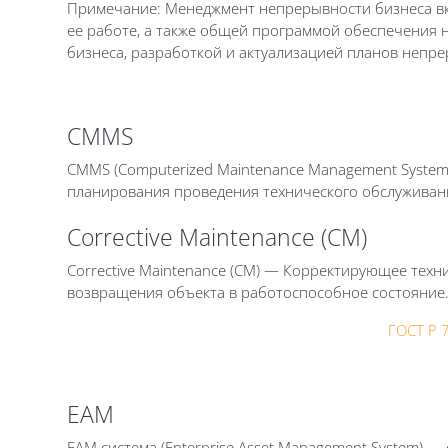
Примечание: Менеджмент непрерывности бизнеса вк
ее работе, а также общей программой обеспечения 
бизнеса, разработкой и актуализацией планов непре
CMMS
CMMS (Computerized Maintenance Management Syste
планирования проведения технического обслуживан
Corrective Maintenance (CM)
Corrective Maintenance (CM) — Корректирующее тех
возвращения объекта в работоспособное состояние
ГОСТ Р 
EAM
EAM система (Ent
erp
rise Asset Management System) 