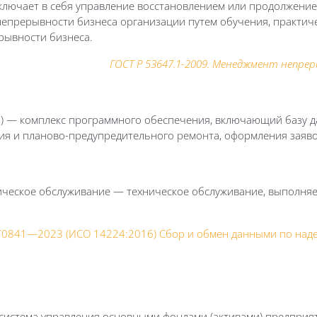
лючает в себя управление восстановлением или продолжением
непрерывности бизнеса организации путем обучения, практич
рывности бизнеса.
ГОСТ Р 53647.1-2009. Менеджмент непрер
m) — комплекс программного обеспечения, включающий базу д
ия и планово-предупредительного
ремонт
а, оформления заяв
ническое обслуживание — техническое обслуживание, выполня
.
70841—2023 (ИСО 14224:2016) Сбор и обмен данными по над
— система управления основными фондами (активами) предприя