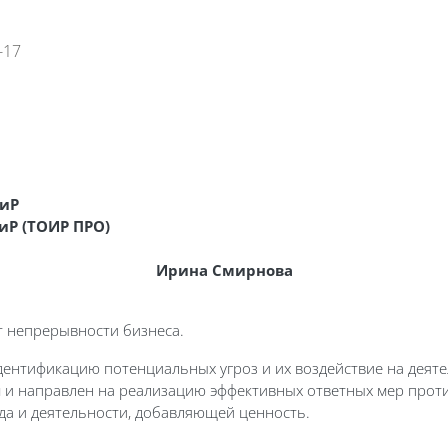
-17
ы
Глоссарий
Медиатека
иР
Р (ТОИР ПРО)
Ирина Смирнова
 непрерывности бизнеса.
нтификацию потенциальных угроз и их воздействие на деятел
и направлен на реализацию эффективных ответных мер проти
да и деятельности, добавляющей ценность.