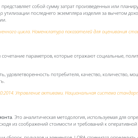
:
представляет собой сумму затрат произведенных или планиру
о утилизации последнего экземпляра изделия за вычетом дох
ии.
ненного цикла. Номенклатура показателей для оценивания сто
ли сочетание параметров,
которые отражают социальные, поли
ть,
удовлетворенность потребителя, качество, количество, мо
ть
.
000:2014. Управление активами. Национальная система станда
емонта
. Это аналитическая методология, используемая для опр
сходя из соображений стоимости и требований к оперативной 
и сборок, подузлов и элементов, LORA стремится определить 