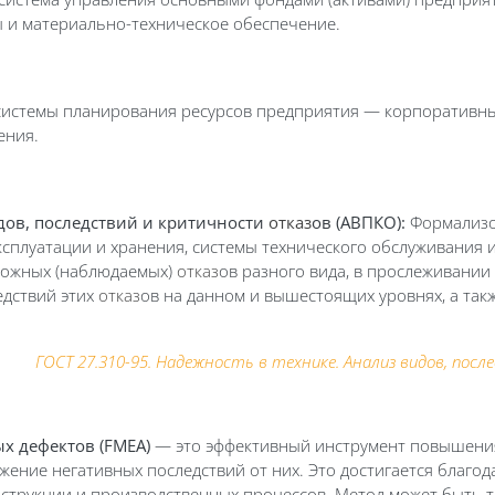
 и материально-техническое обеспечение.
 — системы планирования ресурсов предприятия — корпоратив
ения.
видов, последствий и критичности
отказ
ов (АВПКО):
Формализов
эксплуатации и хранения, системы технического обслуживания 
зможных (наблюдаемых)
отказ
ов разного вида, в прослеживани
едствий этих
отказ
ов на данном и вышестоящих уровнях, а та
ГОСТ 27.310-95. Надежность в технике. Анализ видов, по
х дефектов (FMEA)
— это эффективный инструмент повышения
ение негативных последствий от них. Это достигается благод
нструкции и производственных процессов. Метод может быть 