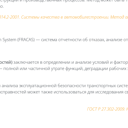
о.
814.2-2001. Системы качества в автомобилестроении. Метод 
tion System (FRACAS) — система отчетности об
отказ
ах, анализе
от
остей)
заключается в определении и анализе условий и фактор
полной или частичной утрате функций, деградации рабочих х
 анализа эксплуатационной безопасности транспортных систем
справностей может также использоваться для исследования с
ГОСТ Р 27.302-2009.