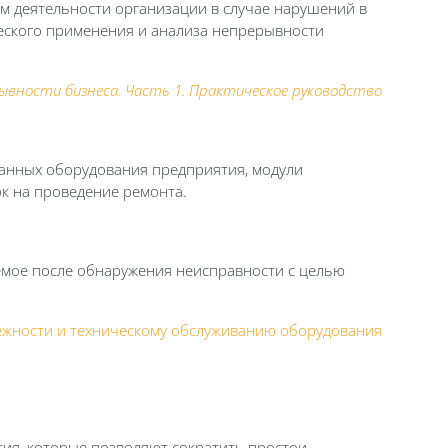
 деятельности организации в случае нарушений в
еского применения и анализа непрерывности
ывности бизнеса. Часть 1. Практическое руководство
анных оборудования предприятия, модули
ок на проведение
ремонт
а.
емое после обнаружения неисправности с целью
ежности и техническому обслуживанию оборудования
тия, которые позволяют сократить простои