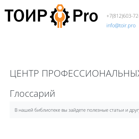
Перейти к основному содержанию
+7(812)603-72
info@toir.pro
О компании
Аудит
Консалтинг
Тренинги
Стандарт
Блоки
ЦЕНТР ПРОФЕССИОНАЛЬНЫ
Блоки
Глоссарий
Требуемые условия завершения
В нашей библиотеке вы зайдете полезные статьи и др