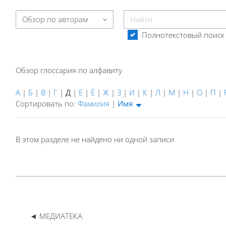
Найти
Обзор глоссария по алфавиту
Полнотекстовый поиск
Обзор глоссария по алфавиту
А
|
Б
|
В
|
Г
|
Д
|
Е
|
Ё
|
Ж
|
З
|
И
|
К
|
Л
|
М
|
Н
|
О
|
П
|
Отсортированы Имя (возрастание)
Сортировать по:
Фамилия
|
Имя
В этом разделе не найдено ни одной записи
◄ МЕДИАТЕКА