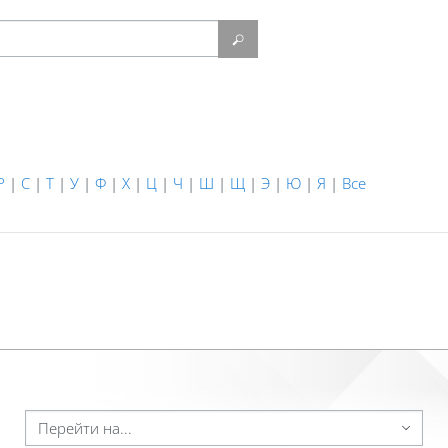
Найти
Р
|
С
|
Т
|
У
|
Ф
|
Х
|
Ц
|
Ч
|
Ш
|
Щ
|
Э
|
Ю
|
Я
|
Все
Перейти на...