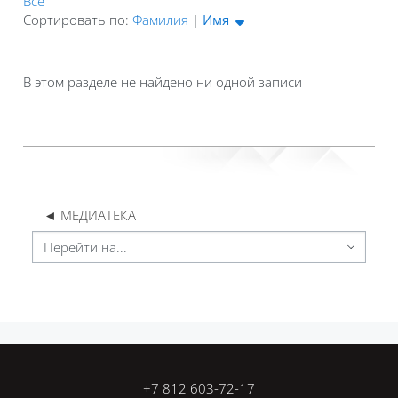
Все
Отсортированы Имя (возрастание)
Сортировать по:
Фамилия
|
Имя
В этом разделе не найдено ни одной записи
◄ МЕДИАТЕКА
Перейти на...
Блоки
Блоки
+7 812 603-72-17