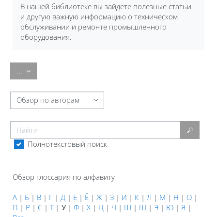
В нашей библиотеке вы зайдете полезные статьи
и другую важную информацию о техническом
обслуживании и
ремонт
е промышленного
оборудования.
Экспорт записей
...
Обзор глоссария по алфавиту
Найти
Найти
Полнотекстовый поиск
Обзор глоссария по алфавиту
А
|
Б
|
В
|
Г
|
Д
|
Е
|
Ё
|
Ж
|
З
|
И
|
К
|
Л
|
М
|
Н
|
О
|
П
|
Р
|
С
|
Т
|
У
|
Ф
|
Х
|
Ц
|
Ч
|
Ш
|
Щ
|
Э
|
Ю
|
Я
|