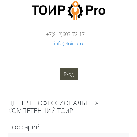
Перейти к основному содержанию
+7(812)603-72-17
info@toir.pro
О компании
Аудит
Консалтинг
Тренинги
Стандарты
Глоссарий
Медиатека
Вход
Блоки
ЦЕНТР ПРОФЕССИОНАЛЬНЫХ
КОМПЕТЕНЦИЙ ТОиР
Блоки
Глоссарий
Требуемые условия завершения