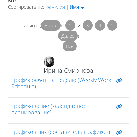
Все
Отсортированы Имя (возрастание)
Сортировать по:
Фамилия
|
Имя
Страница: (
Назад
)
1
2
3
4
5
(
Далее
)
Все
Ирина Смирнова
График работ на неделю (Weekly Work
Schedule)
Графикование (календарное
планирование)
Графиковщик (составитель графиков)