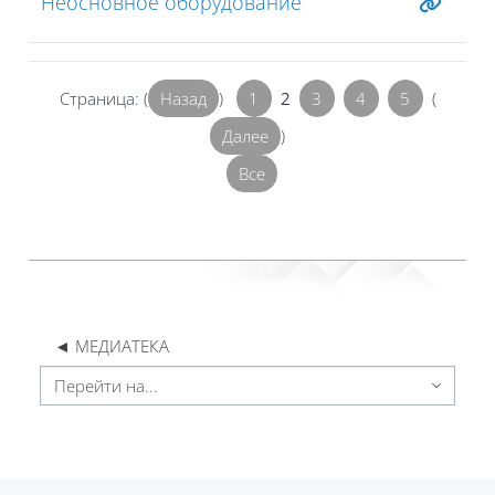
Неосновное оборудование
Страница: (
Назад
)
1
2
3
4
5
(
Далее
)
Все
◄ МЕДИАТЕКА
Перейти на...
Блоки
Блоки