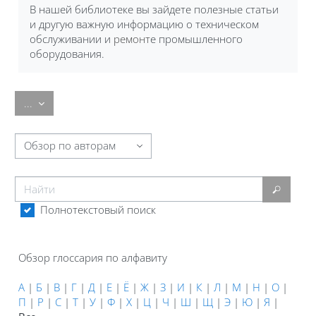
В нашей библиотеке вы зайдете полезные статьи
и другую важную информацию о техническом
обслуживании и
ремонт
е промышленного
оборудования.
Экспорт записей
...
Обзор глоссария по алфавиту
Найти
Найти
Полнотекстовый поиск
Обзор глоссария по алфавиту
А
|
Б
|
В
|
Г
|
Д
|
Е
|
Ё
|
Ж
|
З
|
И
|
К
|
Л
|
М
|
Н
|
О
|
П
|
Р
|
С
|
Т
|
У
|
Ф
|
Х
|
Ц
|
Ч
|
Ш
|
Щ
|
Э
|
Ю
|
Я
|