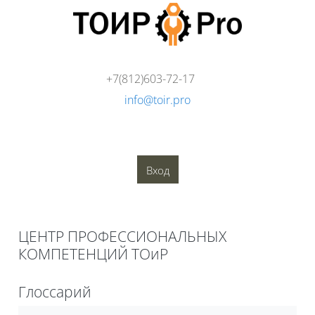
Перейти к основному содержанию
+7(812)603-72-17
info@toir.pro
О компании
Аудит
Консалтинг
Тренинги
Стандарты
Глоссарий
Медиатека
Вход
Блоки
ЦЕНТР ПРОФЕССИОНАЛЬНЫХ
КОМПЕТЕНЦИЙ ТОиР
Блоки
Глоссарий
Требуемые условия завершения